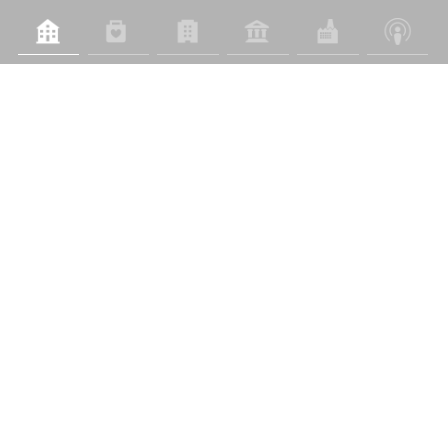
城市配套及公共服务
佳兆业美好城市服务产品解决方案包括城市空间管理、生态
环境服务、旧村协同治理和社区更新运营。通过与政府共同
探索出一条“三位一体”的新型管理之路，构建了以公共服务
理论为基础，以政府为主导，佳兆业美好为主体，服务对象
积极参与的新型公共服务管理模式。从治理宽度到服务深
度，引领并推动着社会治理创新和行业变革升级，提高城市
配套及公共服务的效率和水平。
了解详情
新闻中心
佳兆业美好集团2025年全年业绩发布：以“好服务”定义“好房子”，稳健提质构建高质量发展新格局
2026-03-27