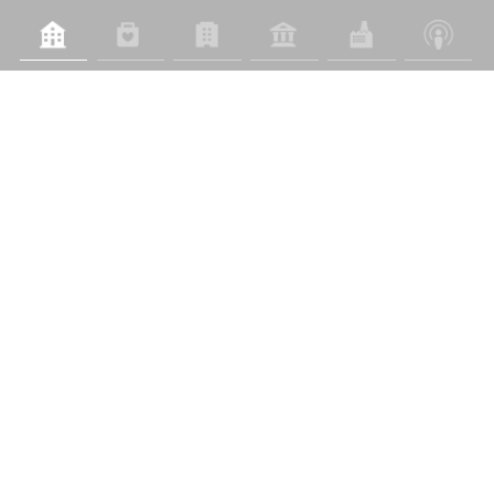
城市配套及公共服务
佳兆业美好城市服务产品解决方案包括城市空间管理、生态
环境服务、旧村协同治理和社区更新运营。通过与政府共同
探索出一条“三位一体”的新型管理之路，构建了以公共服务
理论为基础，以政府为主导，佳兆业美好为主体，服务对象
积极参与的新型公共服务管理模式。从治理宽度到服务深
度，引领并推动着社会治理创新和行业变革升级，提高城市
配套及公共服务的效率和水平。
了解详情
新闻中心
佳兆业美好集团2025年全年业绩发布：以“好服务”定义“好房子”，稳健提质构建高质量发展新格局
2026-03-27